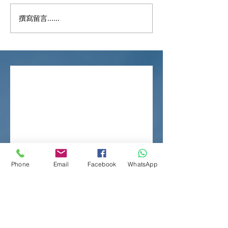
撰寫留言......
Certified True Copy（核
華僑銀行(香港)
證副本）
指南
Phone
Email
Facebook
WhatsApp