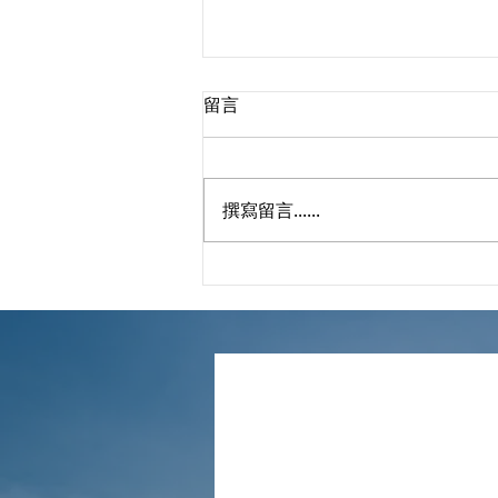
留言
撰寫留言......
報稅表填錯了並不是世界末
日，不要慌，辦法總比困難多