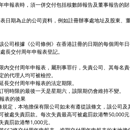
年申報表時，須一併交付包括核數師報告及董事報告的財
該公司根據《公司條例》在香港註冊的日期的每個周年日後
處處長交付周年申報表登記。
限內交付周年申報表，屬刑事罪行，失責公司、其每名責
定的代理人均可被檢控。
延長交付周年申報表的法定期限。
訂明時限的最後一天是星期六，該限期仍會維持不變。
申報表的後果
2條規定，本地擔保有限公司如未有遵從該條文，該公司及
可被處失責罰款。每次失責最高可被處罰款港幣50,000
責罰款港幣1,000元。