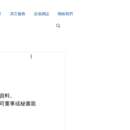
計
其它服務
必達網誌
聯絡我們
資料。
司董事或秘書親