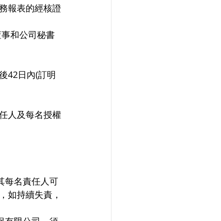
務報表的經核證
42日內(訂明
任人及每名授權
其每名責任人可
元，如持續失責，