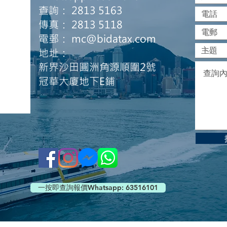
查詢： 2813 5163
傳真： 2813 5118
電郵：
mc@bidatax.com
地址：
新界沙田圓洲角源順圍2號
冠華大廈地下E鋪
一按即查詢報價Whatsapp: 63516101