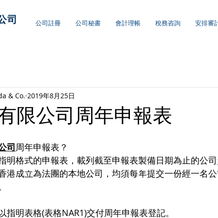
公司
公司註冊
公司秘書
會計理帳
稅務咨詢
安排審
da & Co.
2019年8月25日
有限公司周年申報表
公司
周年申報表？
指明格式的申報表，載列截至申報表製備日期為止的公司
香港成立為法團的本地公司，均須每年提交一份經一名公
。
以指明表格(表格NAR1)交付周年申報表登記。