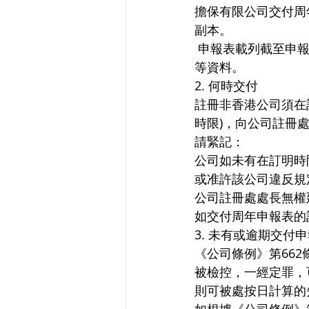
擔保有限公司交付周
副本。
 申報表載列截至申報表日期為止的公司資料，例如註冊辦事處地址及股東、董事和公司秘書
等資料。
2. 何時交付
註冊非香港公司須在
時限)，向公司註冊
請緊記：
公司如未有在訂明時
或准許該公司違反規
公司註冊處處長無權
如交付周年申報表的
3. 未有或逾期交付
《公司條例》第66
被檢控，一經定罪，
則可被處按日計算的失