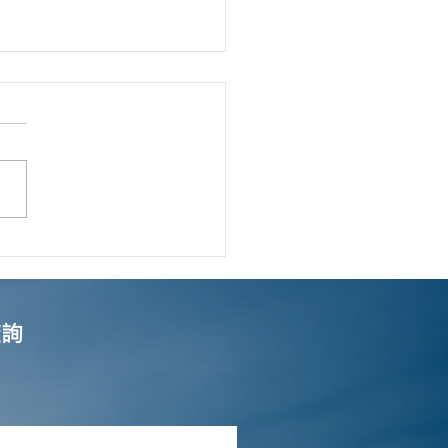
銀行(香港)公司戶開戶指
查詢