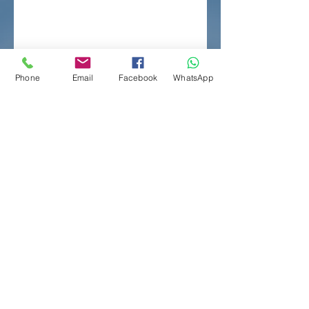
Phone
Email
Facebook
WhatsApp
聯絡我們
Whatsapp :
6351 6101
查詢：
2813 5163
傳真：
2813 5118
電郵：
mc@bidatax.com
地址：
新界沙田圓洲角源順圍2號
冠華大廈地下E鋪