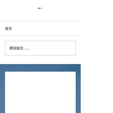
留言
撰寫留言......
第六輪 | 💈髮型屋及理髮店
第六輪「防疫抗
💈 | 防疫抗疫基金 | 已開始
下的「髮型屋及
接受申請📣📣
助計劃」將於三
（星期一）開始