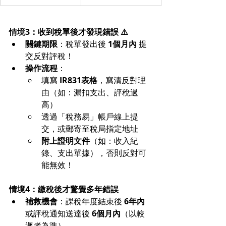
情境3：收到稅單後才發現錯誤 ⚠️
關鍵期限
：稅單發出後 
1個月內
 提
交反對評稅！
操作流程
：
填寫 
IR831表格
，寫清反對理
由（如：漏扣支出、評稅過
高）
透過「稅務易」帳戶線上提
交，或郵寄至稅局指定地址
附上證明文件
（如：收入紀
錄、支出單據），否則反對可
能無效！
情境4：繳稅後才驚覺多年錯誤
補救機會
：課稅年度結束後 
6年內
或評稅通知送達後 
6個月內
（以較
遲者為準）