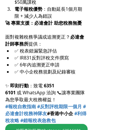
$50萬課稅
電子報稅優勢
：自動延長1個月期
限 + 減少人為錯誤
🚀 專業支援：必達會計 助您稅務無憂
面對複雜稅務爭議或追溯更正？
必達會
計師事務所
提供：
✅ 稅表錯漏緊急評估
✅ IR831反對評稅文件撰寫
✅ 6年內追溯更正申請
✅ 中小企稅務規劃及紀錄審核
✨ 
即刻行動
：致電 
6351 
6101
 或 WhatsApp 洽詢 📞讓專業團隊
為您爭取最大稅務權益！
#報稅自救指南
#反對評稅期限一個月
#
必達會計稅務神隊友
#香港中小企 
#利得
稅攻略
#錯報稅表急救包