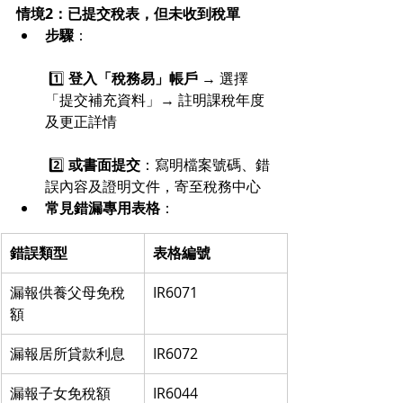
情境2：已提交稅表，但未收到稅單
步驟
：
 1️⃣ 
登入「稅務易」帳戶
 → 選擇
「提交補充資料」→ 註明課稅年度
及更正詳情
 2️⃣ 
或書面提交
：寫明檔案號碼、錯
誤內容及證明文件，寄至稅務中心
常見錯漏專用表格
：
錯誤類型
表格編號
漏報供養父母免稅
IR6071
額
漏報居所貸款利息
IR6072
漏報子女免稅額
IR6044