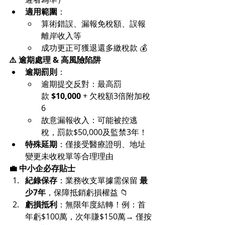
適用範圍
：
算術錯誤、漏報免稅額、誤報
離岸收入等
成功更正可獲退還多繳稅款 💰
⚠️ 逾期處理 & 高風險陷阱
逾期罰則
：
逾期提交反對：最高罰
款 
$10,000
 + 欠稅額3倍附加稅
6
故意漏報收入：可能被控逃
稅，罰款$50,000及監禁3年！
特殊延期
：僅接受醫療證明、地址
變更未收稅單等合理理由
💼 中小企必存貼士
紀錄保存
：業務收支單據需保留 
最
少7年
，保障抵銷虧損權益 📁 
虧損抵利
：無限年度結轉！例：首
年虧$100萬，次年賺$150萬→ 僅按