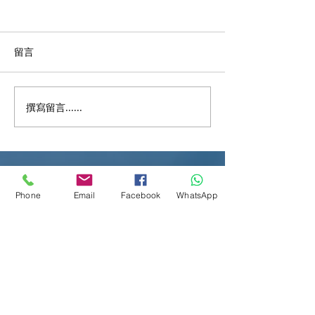
留言
撰寫留言......
稅單嚇親？計錯稅要交多
💖 關愛惠民：20
幾萬？即學「反對評稅」
政預算案與你同
慳返錢！💸🔥
Phone
Email
Facebook
WhatsApp