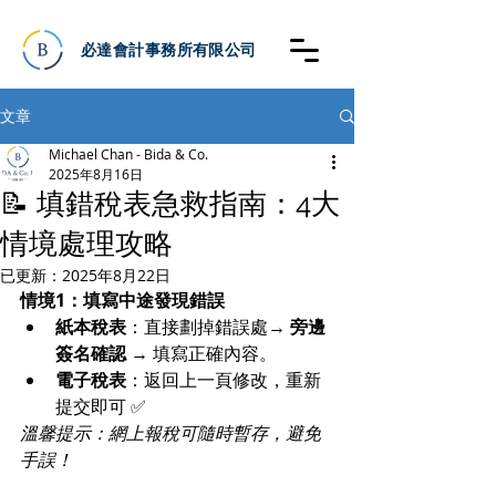
必達會計事務所有限公司
文章
Michael Chan - Bida & Co.
2025年8月16日
📝 填錯稅表急救指南：4大
情境處理攻略
已更新：
2025年8月22日
情境1：填寫中途發現錯誤
紙本稅表
：直接劃掉錯誤處→ 
旁邊
簽名確認
 → 填寫正確內容。
電子稅表
：返回上一頁修改，重新
提交即可 ✅
溫馨提示：網上報稅可隨時暫存，避免
手誤！