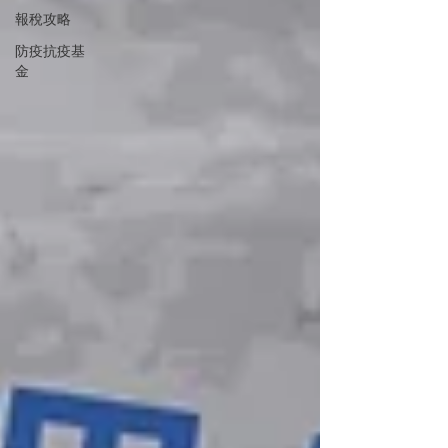
報稅攻略
防疫抗疫基
金