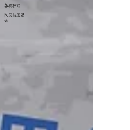
報稅攻略
防疫抗疫基
金