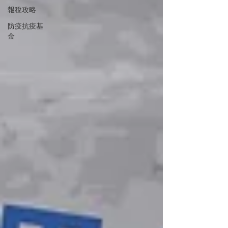
報稅攻略
防疫抗疫基
金