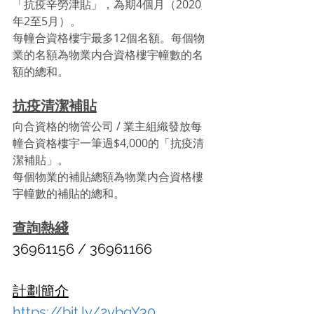
「抗疫辛勞津貼」，為期4個月（2020
年2至5月）。
每幢合資格樓宇最多12個名額。每個物
業的名額為物業内合資格樓宇幢數的名
額的總和。
抗疫清潔補貼
向合資格的物管公司 / 業主組織發放每
幢合資格樓宇一筆過$4,000的「抗疫清
潔補貼」。
每個物業的補貼總額為物業内合資格樓
宇幢數的補貼的總和。
查詢熱綫
36961156 / 36961166
計劃簡介
https://bit.ly/2ybqY30