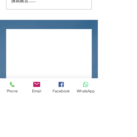
撰寫留言......
第六輪 | 💈髮型屋及理髮店
第六輪「防疫抗
💈 | 防疫抗疫基金 | 已開始
下的「髮型屋及
接受申請📣📣
助計劃」將於三
（星期一）開始
Phone
Email
Facebook
WhatsApp