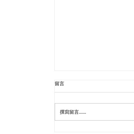
留言
臨時失業支援
撰寫留言......