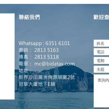
防疫抗疫基金 | 已開始接受申
「髮
請📣📣
將於
接受
聯絡我們
歡迎
Whatsapp : 6351 6101
查詢： 2813 5163
傳真： 2813 5118
電郵：
mc@bidatax.com
地址：
新界沙田圓洲角源順圍2號
冠華大廈地下E鋪