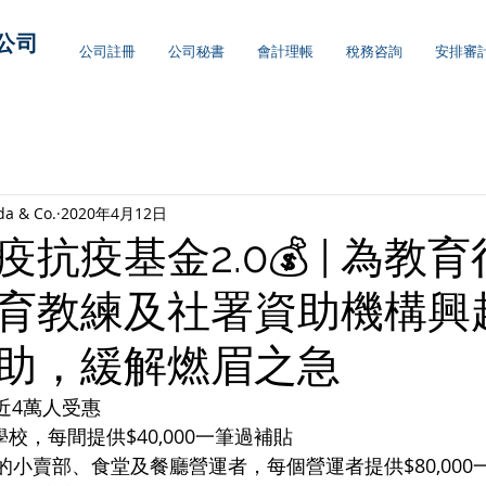
公司
公司註冊
公司秘書
會計理帳
稅務咨詢
安排審
da & Co.
2020年4月12日
抗疫基金2.0💰 | 為教
育教練及社署資助機構興
助，緩解燃眉之急
近4萬人受惠
所補習學校，每間提供$40,000一筆過補貼
間學校內的小賣部、食堂及餐廳營運者，每個營運者提供$80,00