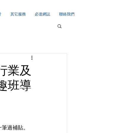
計
其它服務
必達網誌
聯絡我們
育行業及
趣班導
0一筆過補貼。