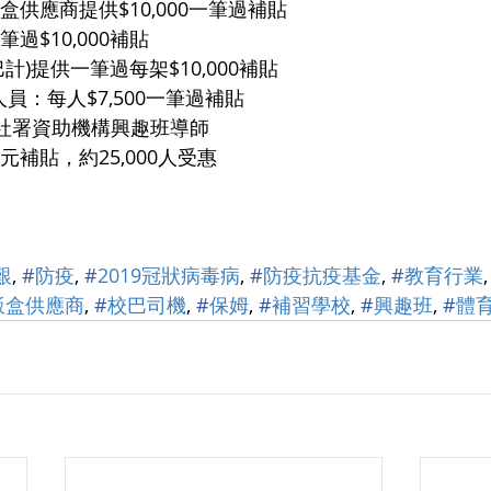
的飯盒供應商提供$10,000一筆過補貼
一筆過$10,000補貼
校巴計)提供一筆過每架$10,000補貼
者/人員：每人$7,500一筆過補貼
及社署資助機構興趣班導師
500元補貼，約25,000人受惠
艱
, 
#
防疫
, 
#
2019冠狀病毒病
, 
#
防疫抗疫基金
, 
#
教育行業
,
飯盒供應商
, 
#
校巴司機
, 
#
保姆
, 
#
補習學校
, 
#
興趣班
, 
#
體