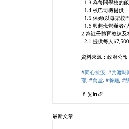
  1.3 為每間學校
  1.4 校巴司機提供
  1.5 保姆(以每架
  1.6 興趣班營辦
2 為註冊體育教練
  2.1 提供每人$7,
資料來源：政府公報
#
同心抗疫
, 
#
共渡時
部
, 
#
食堂
, 
#
餐廳
, 
#
最新文章