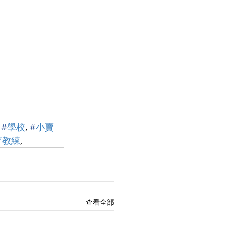
 
#
學校
, 
#
小賣
育教練
,
查看全部