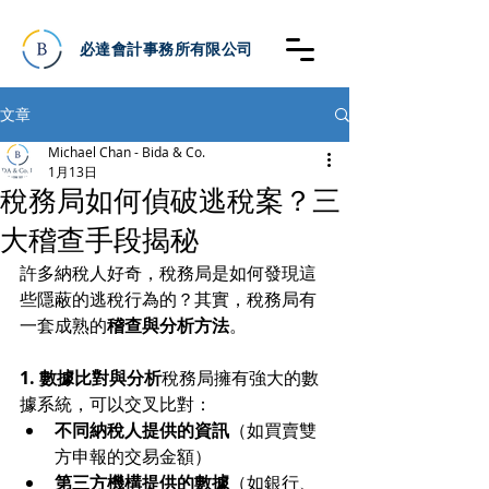
必達會計事務所有限公司
文章
Michael Chan - Bida & Co.
1月13日
稅務局如何偵破逃稅案？三
大稽查手段揭秘
許多納稅人好奇，稅務局是如何發現這
些隱蔽的逃稅行為的？其實，稅務局有
一套成熟的
稽查與分析方法
。
1. 數據比對與分析
稅務局擁有強大的數
據系統，可以交叉比對：
不同納稅人提供的資訊
（如買賣雙
方申報的交易金額）
第三方機構提供的數據
（如銀行、