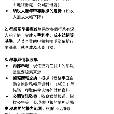
土地註冊處、公司註冊處）
納稅人歷年申報數據的趨勢
（如收
入無故大幅下降）
2. 行業基準審查
稅務局對各個行業有深
入的了解，會建立
毛利率、成本結構等
基準
。若某企業的申報數據明顯偏離行
業基準，就會成為稽查目標。
3. 舉報與情報收集
內部舉報
：現任或前任員工的舉報
是重要線索來源
國際情報交換
：根據《稅務事宜自
動交換財務帳戶資料》（AEOI）等
協議，獲取納稅人海外財務資料
公開資訊監察
：監察媒體報道、招
標公告等，發現未申報的業務活動
🛡️ 稅務局的權力範圍：
根據《稅務條