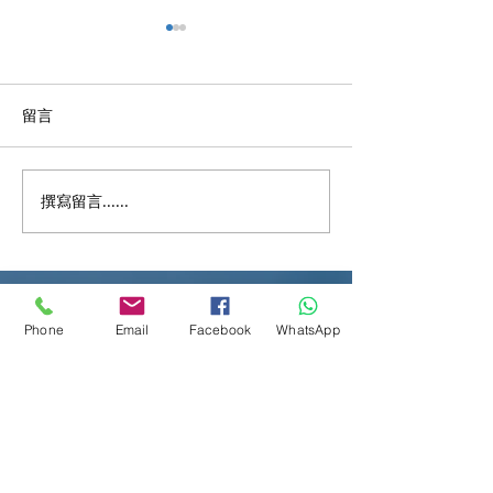
留言
撰寫留言......
稅單嚇親？計錯稅要交多
💖 關愛惠民：20
幾萬？即學「反對評稅」
政預算案與你同
慳返錢！💸🔥
Phone
Email
Facebook
WhatsApp