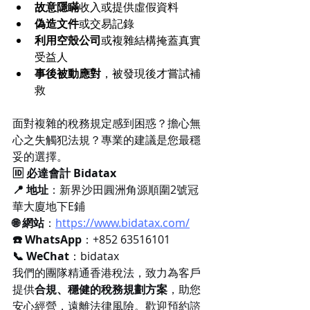
故意隱瞞
收入或提供虛假資料
偽造文件
或交易記錄
利用空殼公司
或複雜結構掩蓋真實
受益人
事後被動應對
，被發現後才嘗試補
救
面對複雜的稅務規定感到困惑？擔心無
心之失觸犯法規？專業的建議是您最穩
妥的選擇。
🆔 必達會計 Bidatax
📍 地址
：新界沙田圓洲角源順圍2號冠
華大廈地下E鋪
🌐 網站
：
https://www.bidatax.com/
☎️
 WhatsApp
：+852 63516101
📞 WeChat
：bidatax
我們的團隊精通香港稅法，致力為客戶
提供
合規、穩健的稅務規劃方案
，助您
安心經營，遠離法律風險。歡迎預約諮