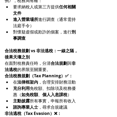
例》，稅務局有權：
要求納稅人或第三方提供
任何相關
文件
進入營業場所
進行調查（通常需持
法庭手令）
對懷疑虛假或欺詐的個案，進行
刑
事調查
合法稅務規劃 vs 非法逃稅：一線之隔，
後果天壤之別
在面對稅務責任時，分清
合法規劃
與
非
法逃稅
的界限至關重要。
合法稅務規劃（Tax Planning）✅：
在
法律框架內
，合理安排財務活動
充分利用
免稅額、扣除項及稅務優
惠（
如免稅額
、
個人入息課稅
）
主動披露
所有事實，申報所有收入
諮詢專業人士
，尋求合規建議
非法逃稅（Tax Evasion）❌：