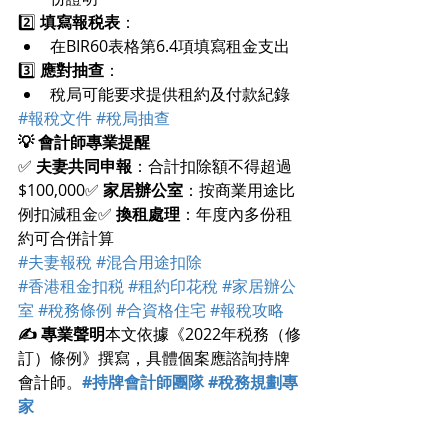
2️⃣ 
填寫報税表
：
在BIR60表格第6.4項填寫租金支出
3️⃣ 
應對抽查
：
稅局可能要求提供租約及付款紀錄
#報稅文件
#稅局抽查
💡 會計師專業提醒
✅ 
夫妻共同申報
：合計扣除額不得超過
$100,000✅ 
家居辦公室
：按商業用途比
例扣減租金✅ 
換租處理
：年度內多份租
約可合併計算
#夫妻報稅
#混合用途扣除
#香港租金扣税
#租約印花稅
#家居辦公
室
#稅務條例
#合資格住宅
#報稅攻略
✍️ 專業聲明
本文依據《2022年税務（修
訂）條例》撰寫，具體個案應諮詢持牌
會計師。
#持牌會計師團隊
#稅務規劃專
家