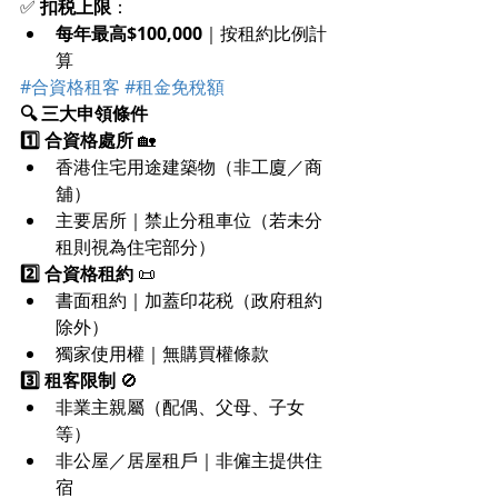
✅ 
扣税上限
：
每年最高$100,000
｜按租約比例計
算
#合資格租客
#租金免稅額
🔍 三大申領條件
1️⃣ 合資格處所
 🏡
香港住宅用途建築物（非工廈／商
舖）
主要居所｜禁止分租車位（若未分
租則視為住宅部分）
2️⃣ 合資格租約
 📜
書面租約｜加蓋印花税（政府租約
除外）
獨家使用權｜無購買權條款
3️⃣ 租客限制
 🚫
非業主親屬（配偶、父母、子女
等）
非公屋／居屋租戶｜非僱主提供住
宿