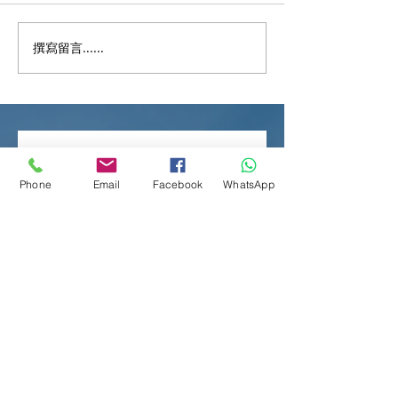
撰寫留言......
稅單嚇親？計錯稅要交多
💖 關愛惠民：20
幾萬？即學「反對評稅」
政預算案與你同
慳返錢！💸🔥
Phone
Email
Facebook
WhatsApp