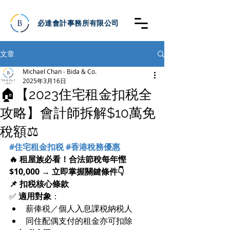
必達會計事務所有限公司
文章
Michael Chan - Bida & Co.
2025年3月16日
🏠【2023住宅租金扣税全
攻略】會計師拆解$10萬免
稅額⚖️
#住宅租金扣税
#香港稅務優惠
🔥 租屋族必看！合法節稅每年慳
$10,000 → 立即掌握關鍵條件👇
📌 扣税核心條款
✅ 
適用對象
：
薪俸税／個人入息課税納税人
同住配偶支付的租金亦可扣除