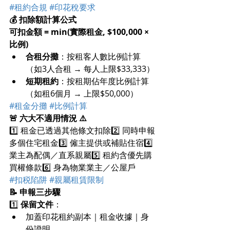
#租約合規
#印花稅要求
💰 扣除額計算公式
可扣金額 = min(實際租金, $100,000 × 
比例)
合租分攤
：按租客人數比例計算
（如3人合租 → 每人上限$33,333）
短期租約
：按租期佔年度比例計算
（如租6個月 → 上限$50,000）
#租金分攤
#比例計算
🚨 六大不適用情況 ⚠️
1️⃣ 租金已透過其他條文扣除2️⃣ 同時申報
多個住宅租金3️⃣ 僱主提供或補貼住宿4️⃣ 
業主為配偶／直系親屬5️⃣ 租約含優先購
買權條款6️⃣ 身為物業業主／公屋戶
#扣税陷阱
#親屬租賃限制
📝 申報三步驟
1️⃣ 
保留文件
：
加蓋印花租約副本｜租金收據｜身
份證明