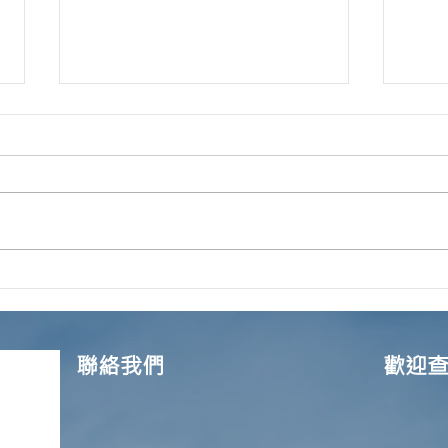
第六輪 | 💈髮型屋及理髮店💈 |
第六
防疫抗疫基金 | 已開始接受申
「髮
請📣📣
將於
接受
聯絡我們
歡迎