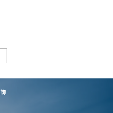
輪「防疫抗疫基金」下的
型屋及理髮店資助計劃」
三月七日（星期一）開始
申請
查詢