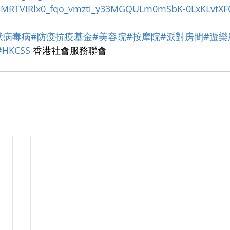
QEMRTVIRlx0_fqo_vmzti_y33MGQULm0mSbK-0LxKLvtXF
冠狀病毒病
#防疫抗疫基金
#美容院
#按摩院
#派對房間
#遊樂
#HKCSS
 香港社會服務聯會