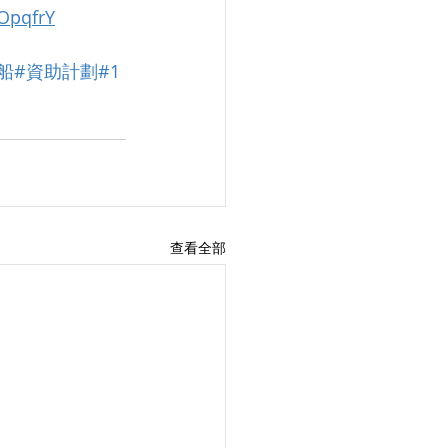
OpqfrY
船
#資助計劃
#1
查看全部