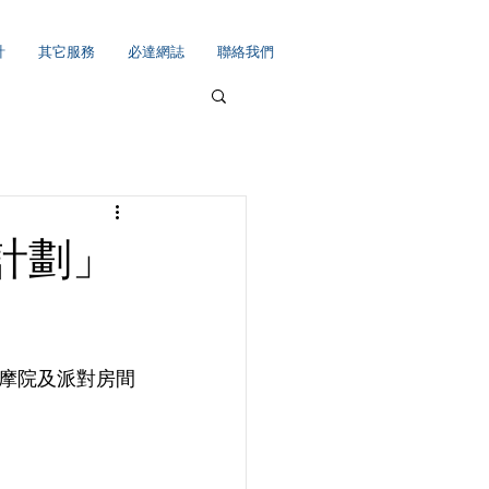
計
其它服務
必達網誌
聯絡我們
計劃」
摩院及派對房間